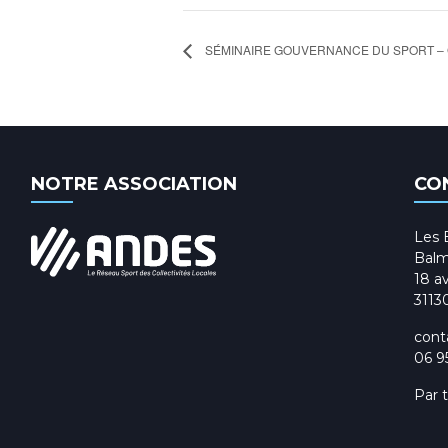
SÉMINAIRE GOUVERNANCE DU SPORT –
NOTRE ASSOCIATION
CO
Les 
Balm
18 av
3113
cont
06 9
Par 