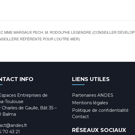
VEC MME MARGAUX PECH, M. RODOLPHE LEGENDRE (CONSEILLER DÉVELO
NSEILLÈRE RÉFÉRENTE POUR L’OUTRE-MER)
NTACT INFO
LIENS UTILES
Espaces Entreprises de
Partenaires ANDES
a-Toulouse
Mentions légales
 Charles de Gaulle, Bât 35 –
Politique de confidentialité
0 Balma
Contact
act@andes.fr
RÉSEAUX SOCIAUX
5 70 43 21