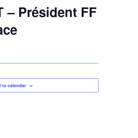
– Président FF
ace
 to calendar