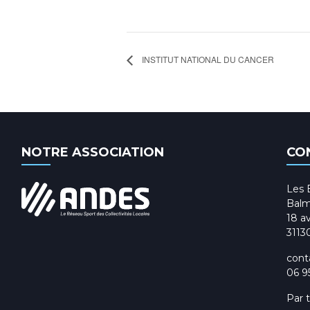
INSTITUT NATIONAL DU CANCER
NOTRE ASSOCIATION
CO
Les 
Balm
18 av
3113
cont
06 9
Par 