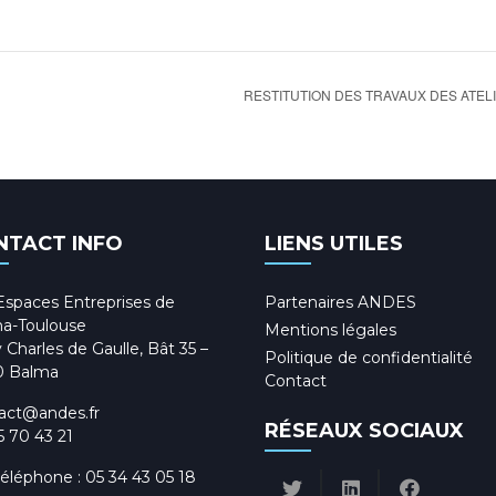
RESTITUTION DES TRAVAUX DES ATE
NTACT INFO
LIENS UTILES
Espaces Entreprises de
Partenaires ANDES
a-Toulouse
Mentions légales
 Charles de Gaulle, Bât 35 –
Politique de confidentialité
0 Balma
Contact
act@andes.fr
RÉSEAUX SOCIAUX
5 70 43 21
téléphone :
05 34 43 05 18