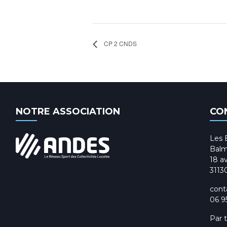
CP 2 CNDS
NOTRE ASSOCIATION
CO
Les 
Balm
18 av
3113
cont
06 9
Par 