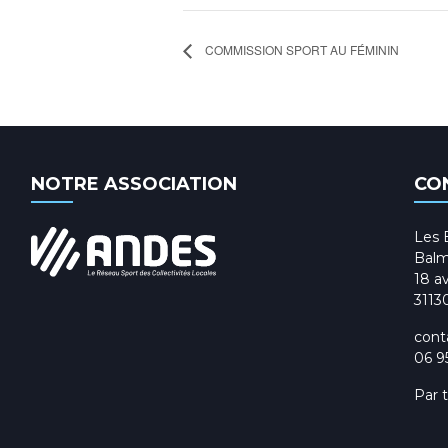
COMMISSION SPORT AU FÉMININ
NOTRE ASSOCIATION
CO
Les 
Balm
18 av
3113
cont
06 9
Par 