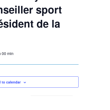
eiller sport
ésident de la
h 00 min
 to calendar