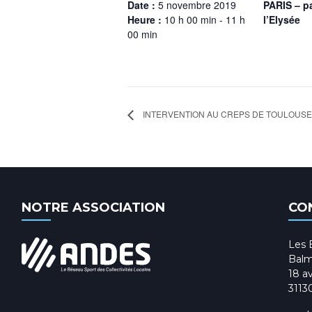
Date :
5 novembre 2019
PARIS – pa
Heure :
10 h 00 min - 11 h
l’Elysée
00 min
INTERVENTION AU CREPS DE TOULOUSE
NOTRE ASSOCIATION
CO
Les 
Balm
18 av
3113