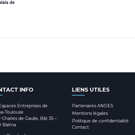
lais de
NTACT INFO
LIENS UTILES
Espaces Entreprises de
Partenaires ANDES
a-Toulouse
Mentions légales
 Charles de Gaulle, Bât 35 –
Politique de confidentialité
0 Balma
Contact