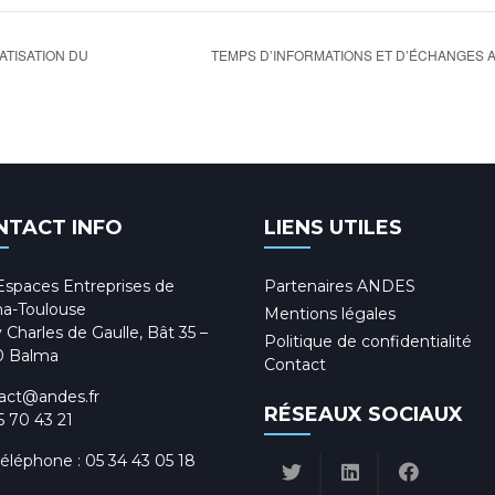
TEMPS D’INFORMATIONS ET D’ÉCHANGES 
TISATION DU
NTACT INFO
LIENS UTILES
Espaces Entreprises de
Partenaires ANDES
a-Toulouse
Mentions légales
 Charles de Gaulle, Bât 35 –
Politique de confidentialité
0 Balma
Contact
act@andes.fr
RÉSEAUX SOCIAUX
5 70 43 21
téléphone :
05 34 43 05 18