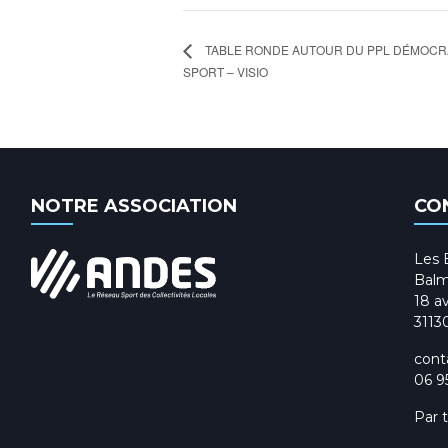
TABLE RONDE AUTOUR DU PPL DÉMOCRA
SPORT – VISIO
NOTRE ASSOCIATION
CO
Les 
Balm
18 av
3113
cont
06 9
Par 