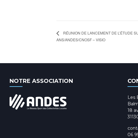
RÉUNION DE LANCEMENT DE L’ÉTUDE SU
ANS/ANDES/CNOSF – VISIO
NOTRE ASSOCIATION
CO
Les 
Balm
18 av
3113
cont
06 9