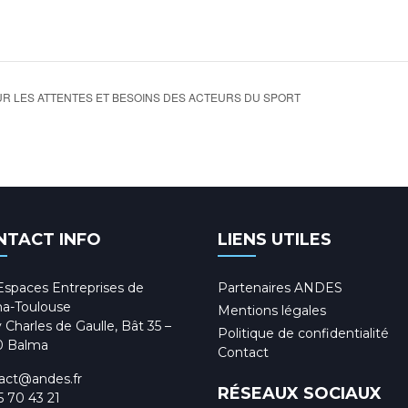
R LES ATTENTES ET BESOINS DES ACTEURS DU SPORT
NTACT INFO
LIENS UTILES
Espaces Entreprises de
Partenaires ANDES
a-Toulouse
Mentions légales
 Charles de Gaulle, Bât 35 –
Politique de confidentialité
0 Balma
Contact
act@andes.fr
RÉSEAUX SOCIAUX
5 70 43 21