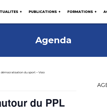
TUALITES
PUBLICATIONS
FORMATIONS
A
Agenda
démocratisation du sport – Visio
AG
autour du PPL