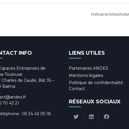
FORUM INTERNATIONA
NTACT INFO
LIENS UTILES
Espaces Entreprises de
Partenaires ANDES
a-Toulouse
Mentions légales
 Charles de Gaulle, Bât 35 –
Politique de confidentialité
0 Balma
Contact
act@andes.fr
RÉSEAUX SOCIAUX
5 70 43 21
téléphone :
05 34 43 05 18