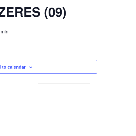
ZERES (09)
 min
 to calendar