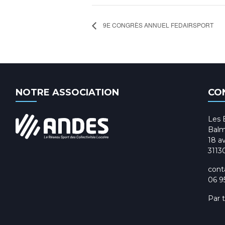
9E CONGRÈS ANNUEL FEDAIRSPORT
NOTRE ASSOCIATION
CO
Les 
Balm
18 av
3113
cont
06 9
Par 