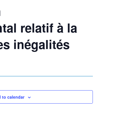
n
l relatif à la
es inégalités
 to calendar