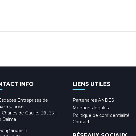
NTACT INFO
LIENS UTILES
Espaces Entreprises de
Partenaires ANDES
a-Toulouse
Mentions légales
 Charles de Gaulle, Bât 35 –
Politique de confidentialité
0 Balma
Contact
act@andes.fr
RÉSEAUX SOCIAUX