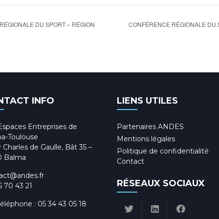
CONFÉRENCE RÉGIONALE DU S
RÉGIONALE DU SPORT – RÉGION
NTACT INFO
LIENS UTILES
Espaces Entreprises de
Partenaires ANDES
a-Toulouse
Mentions légales
 Charles de Gaulle, Bât 35 –
Politique de confidentialité
0 Balma
Contact
act@andes.fr
RÉSEAUX SOCIAUX
5 70 43 21
téléphone :
05 34 43 05 18