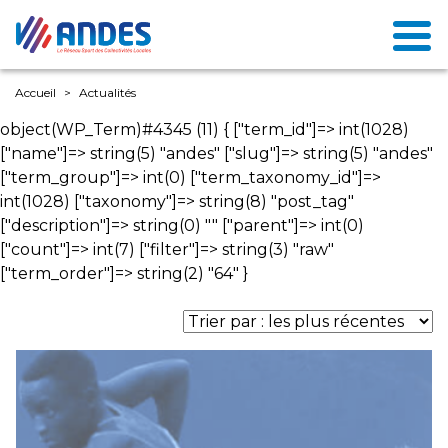
Accueil
Actualités
object(WP_Term)#4345 (11) { ["term_id"]=> int(1028)
["name"]=> string(5) "andes" ["slug"]=> string(5) "andes"
["term_group"]=> int(0) ["term_taxonomy_id"]=>
int(1028) ["taxonomy"]=> string(8) "post_tag"
["description"]=> string(0) "" ["parent"]=> int(0)
["count"]=> int(7) ["filter"]=> string(3) "raw"
["term_order"]=> string(2) "64" }