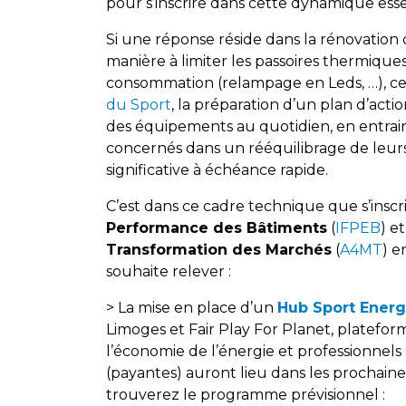
pour s’inscrire dans cette dynamique esse
Si une réponse réside dans la rénovation
manière à limiter les passoires thermiques
consommation (relampage en Leds, …), ce 
du Sport
, la préparation d’un plan d’action
des équipements au quotidien, en entraina
concernés dans un rééquilibrage de leur
significative à échéance rapide.
C’est dans ce cadre technique que s’insc
Performance des Bâtiments
(
IFPEB
) e
Transformation des Marchés
(
A4MT
) e
souhaite relever :
> La mise en place d’un
Hub Sport Energ
Limoges et Fair Play For Planet, platefor
l’économie de l’énergie et professionnels
(payantes) auront lieu dans les prochaine
trouverez le programme prévisionnel :