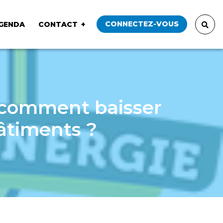
CONNECTEZ-VOUS
GENDA
CONTACT
comment baisser
âtiments ?