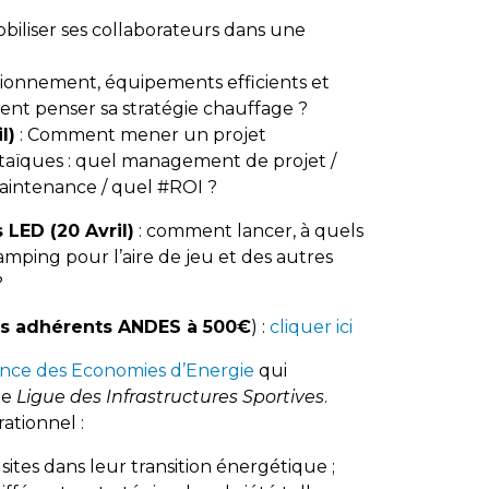
iliser ses collaborateurs dans une
ionnement, équipements efficients et
nt penser sa stratégie chauffage ?
l)
: Comment mener un projet
ltaïques : quel management de projet /
 maintenance / quel #ROI ?
 LED (20 Avril)
: comment lancer, à quels
amping pour l’aire de jeu et des autres
?
les adhérents ANDES à 500€
) :
cliquer ici
nce des Economies d’Energie
qui
ne
Ligue des Infrastructures Sportives
.
ationnel :
ites dans leur transition énergétique ;