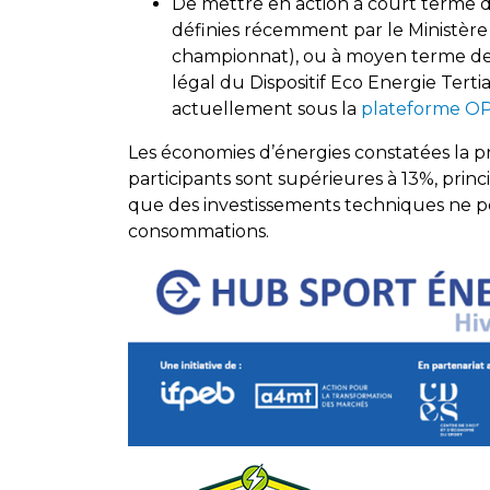
De mettre en action à court terme di
définies récemment par le Ministère 
championnat), ou à moyen terme de 
légal du Dispositif Eco Energie Tert
actuellement sous la
plateforme O
Les économies d’énergies constatées la pre
participants sont supérieures à 13%, prin
que des investissements techniques ne p
consommations.