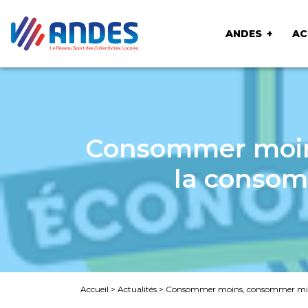
ANDES
AC
Consommer moin
la consom
Accueil
>
Actualités
>
Consommer moins, consommer mieux