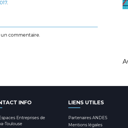
2017
.
 un commentaire.
A
NTACT INFO
LIENS UTILES
Espaces Entreprises de
Partenaires ANDES
a-Toulouse
Mentions légales