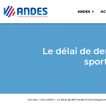
ANDES
AC
Le délai de d
spor
Accueil
>
Actualités
>
Le délai de demande d’homologation 