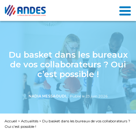
Du basket dans les bureaux
de vos collaborateurs ? Oui
c’est possible !
NADIA MESSAOUDI,
, Publié le 23 juin 2026
Accueil
>
Actualités
>
Du basket dans les bureaux de vos collaborateurs ?
Oui c’est possible !