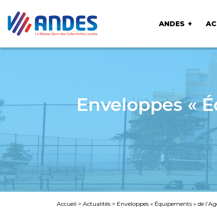
ANDES
AC
Enveloppes « É
Accueil
>
Actualités
>
Enveloppes « Équipements » de l’Ag