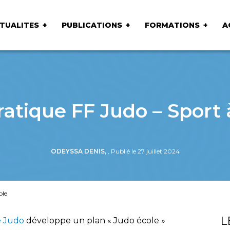
TUALITES
PUBLICATIONS
FORMATIONS
A
ratique FF Judo – Sport à
ODEYSSA DENIS,
, Publié le 27 juillet 2024
ole
L
e Judo
développe un plan « Judo école »