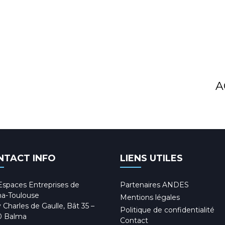
A
NTACT INFO
LIENS UTILES
Espaces Entreprises de
Partenaires ANDES
a-Toulouse
Mentions légales
 Charles de Gaulle, Bât 35 –
Politique de confidentialité
0 Balma
Contact