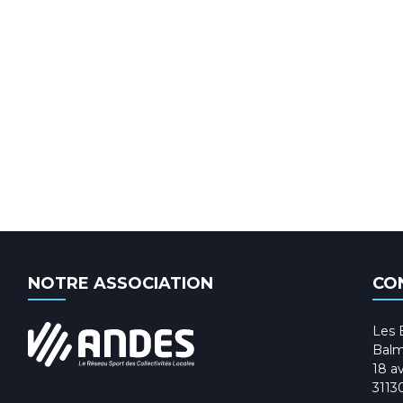
NOTRE ASSOCIATION
CO
Les 
Balm
18 av
3113