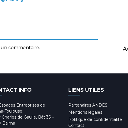
 un commentaire.
A
NTACT INFO
LIENS UTILES
Espaces Entreprises de
Partenaires ANDES
a-Toulouse
Mentions légales
 Charles de Gaulle, Bât 35 –
Politique de confidentialité
0 Balma
Contact