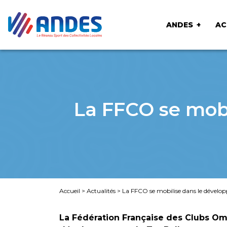
ANDES
AC
La FFCO se mob
Accueil
>
Actualités
>
La FFCO se mobilise dans le dévelo
La Fédération Française des Clubs Om