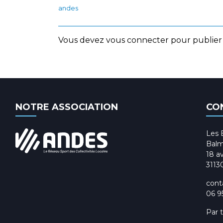
andes
Vous devez
vous connecter
pour publier
NOTRE ASSOCIATION
CO
Les 
Balm
18 av
3113
cont
06 9
Par 