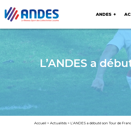
ANDES
AC
L’ANDES a début
Accueil
>
Actualités
>
L’ANDES a débuté son Tour de Franc