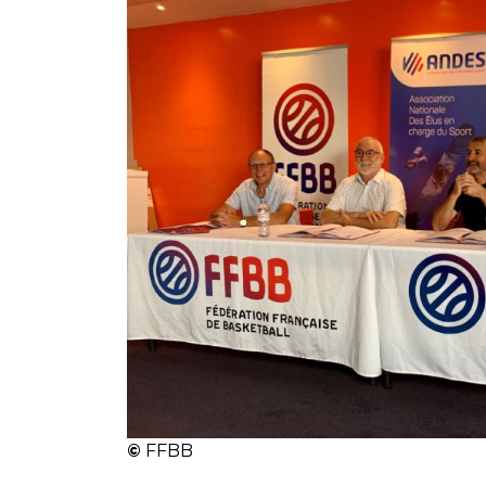
©
FFBB