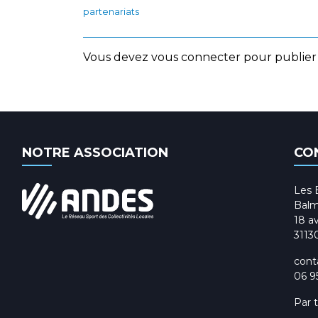
partenariats
Vous devez
vous connecter
pour publier
NOTRE ASSOCIATION
CO
Les 
Balm
18 av
3113
cont
06 9
Par 