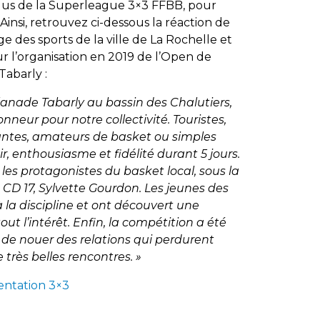
Plus de la Superleague 3×3 FFBB, pour
Ainsi, retrouvez ci-dessous la réaction de
e des sports de la ville de La Rochelle et
 l’organisation en 2019 de l’Open de
Tabarly :
splanade Tabarly au bassin des Chalutiers,
onneur pour notre collectivité.
Touristes,
antes, amateurs de basket ou simples
ir, enthousiasme et fidélité durant 5 jours.
es protagonistes du basket local, sous la
CD 17, Sylvette Gourdon.
Les jeunes des
 à la discipline et ont découvert une
ut l’intérêt.
Enfin, la compétition a été
e de nouer des relations qui perdurent
 très belles rencontres. »
entation 3×3