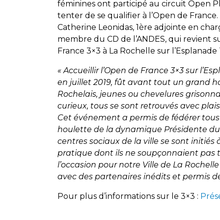
féminines ont participé au circuit Open 
tenter de se qualifier à l’Open de France. 
Catherine Leonidas, 1ère adjointe en charg
membre du CD de l’ANDES, qui revient sur
France 3×3 à La Rochelle sur l’Esplanade 
« Accueillir l’Open de France 3×3 sur l’E
en juillet 2019, fût avant tout un grand h
Rochelais, jeunes ou chevelures grisonn
curieux, tous se sont retrouvés avec plais
Cet événement a permis de fédérer tous l
houlette de la dynamique Présidente du 
centres sociaux de la ville se sont initiés
pratique dont ils ne soupçonnaient pas to
l’occasion pour notre Ville de La Rochell
avec des partenaires inédits et permis de
Pour plus d’informations sur le 3×3 :
Prés