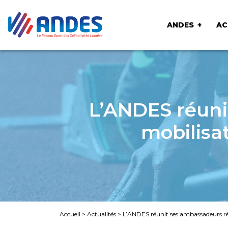
ANDES
AC
L’ANDES réuni
mobilisat
Accueil
>
Actualités
>
L’ANDES réunit ses ambassadeurs rég