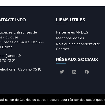
NTACT INFO
LIENS UTILES
Espaces Entreprises de
Partenaires ANDES
a-Toulouse
Mentions légales
 Charles de Gaulle, Bât 35 –
Politique de confidentialité
0 Balma
Contact
act@andes.fr
RÉSEAUX SOCIAUX
5 70 43 21
téléphone :
05 34 43 05 18
utilisation de Cookies ou autres traceurs pour réaliser des statistiques