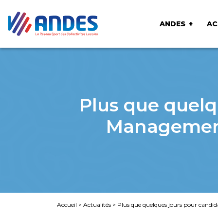
ANDES
AC
Plus que quelq
Management 
Accueil
>
Actualités
>
Plus que quelques jours pour candi