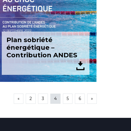
Plan sobriété
énergétique –
Contribution ANDES
«
2
3
4
5
6
»