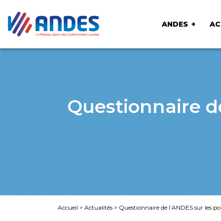
ANDES
AC
Questionnaire de
Accueil
>
Actualités
>
Questionnaire de l’ANDES sur les pol