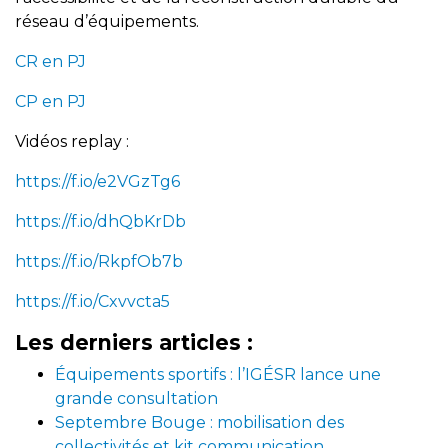
réseau d’équipements.
CR en PJ
CP en PJ
Vidéos replay :
https://f.io/e2VGzTg6
https://f.io/dhQbKrDb
https://f.io/RkpfOb7b
https://f.io/Cxvvcta5
Les derniers articles :
Équipements sportifs : l’IGÉSR lance une
grande consultation
Septembre Bouge : mobilisation des
collectivités et kit communication