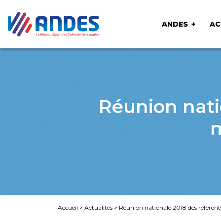
ANDES
AC
Réunion nati
m
Accueil
>
Actualités
>
Réunion nationale 2018 des référent