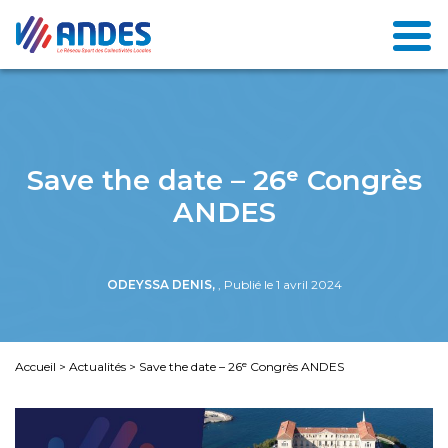
Save the date – 26ᵉ Congrès
ANDES
ODEYSSA DENIS,
, Publié le 1 avril 2024
Accueil
>
Actualités
>
Save the date – 26ᵉ Congrès ANDES