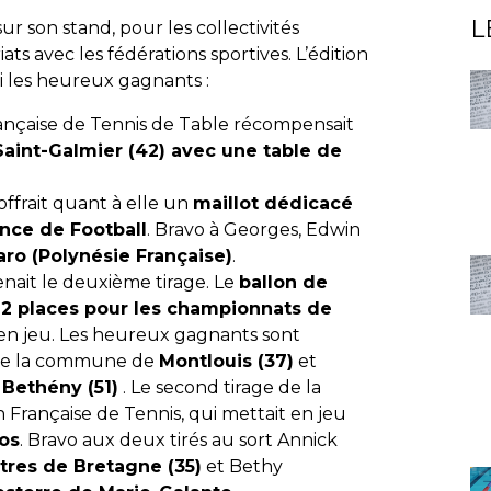
L
r son stand, pour les collectivités
iats avec les fédérations sportives. L’édition
i les heureux gagnants :
ançaise de Tennis de Table récompensait
Saint-Galmier (42) avec une table de
offrait quant à elle un
maillot dédicacé
ance de Football
. Bravo à Georges, Edwin
ro (Polynésie Française)
.
nait le deuxième tirage. Le
ballon de
e
2 places pour les championnats de
en jeu. Les heureux gagnants sont
de la commune de
Montlouis (37)
et
e
Bethény (51)
. Le second tirage de la
n Française de Tennis, qui mettait en jeu
os
. Bravo aux deux tirés au sort Annick
tres de Bretagne (35)
et Bethy