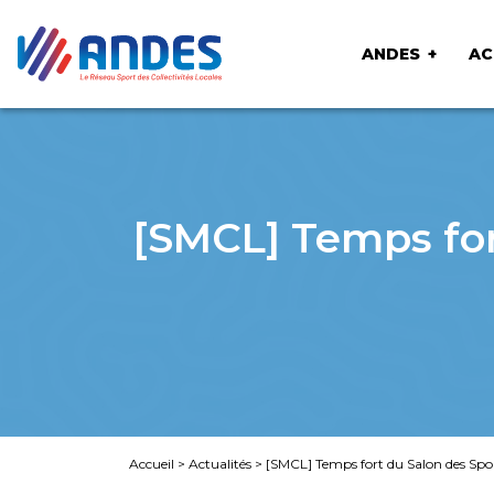
ANDES
AC
[SMCL] Temps fort
Accueil
>
Actualités
>
[SMCL] Temps fort du Salon des Sports