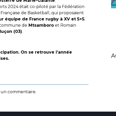
sterre de Marie-Galante
.
rts 2024 était co-piloté par la Fédération
 Française de Basketball, qui proposaient
ur équipe de France rugby à XV et 5×5
.
a commune de
Mtsamboro
et Romain
luçon (03)
.
icipation. On se retrouve l’année
A
ises.
 un commentaire.