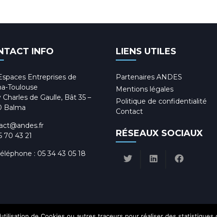
NTACT INFO
LIENS UTILES
Espaces Entreprises de
Partenaires ANDES
a-Toulouse
Mentions légales
 Charles de Gaulle, Bât 35 –
Politique de confidentialité
0 Balma
Contact
act@andes.fr
RÉSEAUX SOCIAUX
5 70 43 21
téléphone :
05 34 43 05 18
utilisation de Cookies ou autres traceurs pour réaliser des statistiques