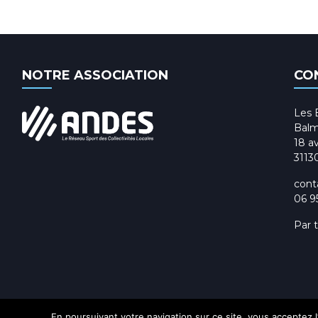
NOTRE ASSOCIATION
CO
Les 
Balm
18 av
3113
cont
06 9
Par 
En poursuivant votre navigation sur ce site, vous acceptez l’