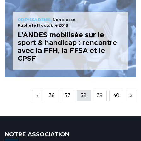
ODEYSSA DENIS,
Non classé,
Publié le 11 octobre 2018
L’ANDES mobilisée sur le
sport & handicap : rencontre
avec la FFH, la FFSA et le
CPSF
«
36
37
38
39
40
»
NOTRE ASSOCIATION