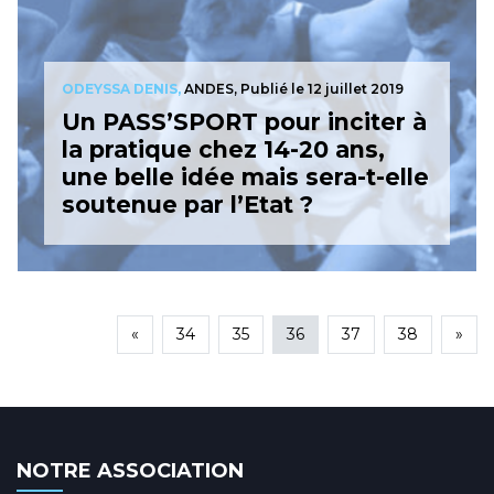
ODEYSSA DENIS,
ANDES,
Publié le 12 juillet 2019
Un PASS’SPORT pour inciter à
la pratique chez 14-20 ans,
une belle idée mais sera-t-elle
soutenue par l’Etat ?
«
34
35
36
37
38
»
NOTRE ASSOCIATION