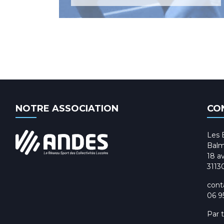
NOTRE ASSOCIATION
CO
Les 
Balm
18 av
3113
cont
06 9
Par 